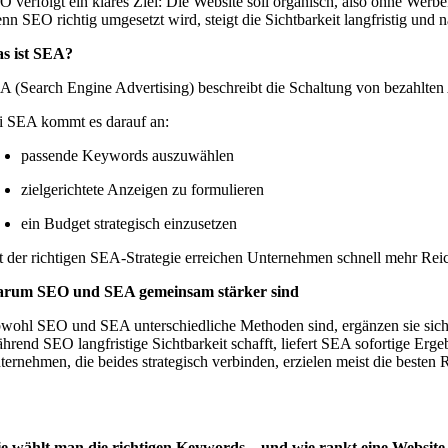
O verfolgt ein klares Ziel: Die Website soll organisch, also ohne Werb
nn SEO richtig umgesetzt wird, steigt die Sichtbarkeit langfristig und n
s ist SEA?
A (Search Engine Advertising) beschreibt die Schaltung von bezahlten
i SEA kommt es darauf an:
passende Keywords auszuwählen
zielgerichtete Anzeigen zu formulieren
ein Budget strategisch einzusetzen
t der richtigen SEA-Strategie erreichen Unternehmen schnell mehr Reich
rum SEO und SEA gemeinsam stärker sind
wohl SEO und SEA unterschiedliche Methoden sind, ergänzen sie sich
hrend SEO langfristige Sichtbarkeit schafft, liefert SEA sofortige Erge
ternehmen, die beides strategisch verbinden, erzielen meist die besten R
e wählt man die richtigen Keywords – und wie rankt eine Website