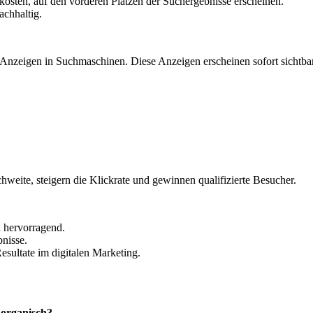
ekosten, auf den vorderen Plätzen der Suchergebnisse erscheinen.
achhaltig.
 Anzeigen in Suchmaschinen. Diese Anzeigen erscheinen sofort sichtba
weite, steigern die Klickrate und gewinnen qualifizierte Besucher.
 hervorragend.
bnisse.
esultate im digitalen Marketing.
 organisch?