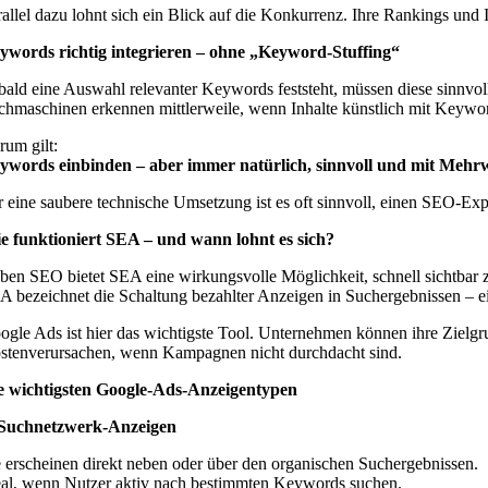
rallel dazu lohnt sich ein Blick auf die Konkurrenz. Ihre Rankings und
ywords richtig integrieren – ohne „Keyword-Stuffing“
bald eine Auswahl relevanter Keywords feststeht, müssen diese sinnvoll
chmaschinen erkennen mittlerweile, wenn Inhalte künstlich mit Keywor
rum gilt:
ywords einbinden – aber immer natürlich, sinnvoll und mit Mehrw
r eine saubere technische Umsetzung ist es oft sinnvoll, einen SEO-Exp
e funktioniert SEA – und wann lohnt es sich?
ben SEO bietet SEA eine wirkungsvolle Möglichkeit, schnell sichtbar 
A bezeichnet die Schaltung bezahlter Anzeigen in Suchergebnissen – ei
ogle Ads ist hier das wichtigste Tool. Unternehmen können ihre Zielg
stenverursachen, wenn Kampagnen nicht durchdacht sind.
e wichtigsten Google-Ads-Anzeigentypen
 Suchnetzwerk-Anzeigen
e erscheinen direkt neben oder über den organischen Suchergebnissen.
eal, wenn Nutzer aktiv nach bestimmten Keywords suchen.