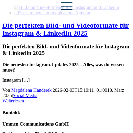
Zum
Inhalt
springen
Die perfekten Bild- und Videoformate für
Instagram & LinkedIn 2025
Die perfekten Bild- und Videoformate für Instagram
& LinkedIn 2025
Die neuesten Instagram-Updates 2025 – Alles, was du wissen
musst!
Instagram […]
Von
Magdalena Handerek
|
2026-02-03T15:10:11+01:00
18. März
2025
|
Social Media
|
Weiterlesen
Kontakt:
Ummen Communications GmbH