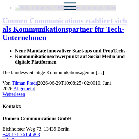
Zum
Inhalt
springen
Ummen Communications etabliert sich
als Kommunikationspartner für Tech-
Unternehmen
Neue Mandate innovativer Start-ups und PropTechs
Kommunikationsschwerpunkt auf Social Media und
digitale Plattformen
Die bundesweit tätige Kommunikationsagentur […]
Von
Tilman Pradt
|
2026-06-29T10:08:25+02:00
10. Juni
2026
|
Allgemein
|
Weiterlesen
Kontakt:
Ummen Communications GmbH
Eichhorster Weg 73, 13435 Berlin
+49 171 761 458 3