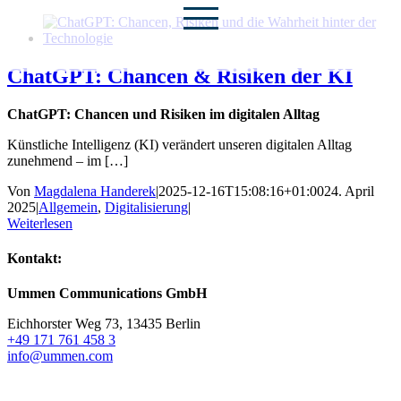
Zum
Inhalt
springen
ChatGPT: Chancen & Risiken der KI
ChatGPT: Chancen und Risiken im digitalen Alltag
Künstliche Intelligenz (KI) verändert unseren digitalen Alltag
zunehmend – im […]
Von
Magdalena Handerek
|
2025-12-16T15:08:16+01:00
24. April
2025
|
Allgemein
,
Digitalisierung
|
Weiterlesen
Kontakt:
Ummen Communications GmbH
Eichhorster Weg 73, 13435 Berlin
+49 171 761 458 3
info@ummen.com