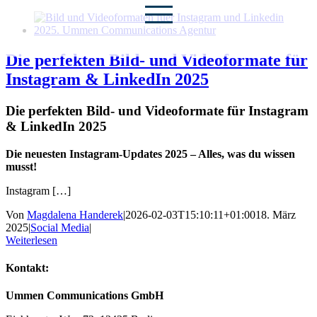
Zum
Inhalt
springen
Die perfekten Bild- und Videoformate für
Instagram & LinkedIn 2025
Die perfekten Bild- und Videoformate für Instagram
& LinkedIn 2025
Die neuesten Instagram-Updates 2025 – Alles, was du wissen
musst!
Instagram […]
Von
Magdalena Handerek
|
2026-02-03T15:10:11+01:00
18. März
2025
|
Social Media
|
Weiterlesen
Kontakt:
Ummen Communications GmbH