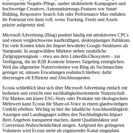
konsequente Negativ-Pflege, sauber strukturierte Kampagnen und
hochwertige Creatives. Automatisierungs-Features wie Smart
Bidding, Responsive Search Ads oder Performance Max entfalten
ihr Potenzial erst dann voll, wenn Tracking, Feeds und Assets
präzise aufgesetzt sind.
Microsoft Advertising (Bing) punktet häufig mit attraktiveren CPCs
und einem vergleichsweise kaufkräftigen, desktoplastigen Publikum.
Für viele Konten lohnt der Import bewährter Google-Strukturen als
Startpunkt. In ausgewählten Märkten stehen zusätzliche
Zielgruppensignale – etwa aus dem LinkedIn-Ökosystem – zur
Verfügung, die im B2B Kontexte feineres Targeting ermöglichen.
Weil das allgemeine Nutzervolumen von Bing als Suchmaschine
geringer ist, müssen Erwartungen realistisch bleiben; dafür
überzeugen oft Effizienz und Abschlussquoten.
Ecosia schließlich lässt sich über Microsoft Advertising einfach mit
bedienen und erreicht eine nachhaltigkeitsorientierte Nutzerschaft.
Für Marken mit klarer ESG-Story oder Produkte mit ökologischem
Mehrwert kann Ecosia die Share-of-Voice in einem glaubwürdigen
Umfeld erhöhen. Wichtig ist hier die inhaltliche Anschlussfähigkeit:
Anzeigen und Landingpages sollten den Nachhaltigkeits-Impact
Ihres Angebots transparent machen, damit Qualitätsfaktor und
Conversion-Wahrscheinlichkeit steigen. Aufgrund des geringeren
Volumens wird Ecosia meist als ergänzender Kanal eingeplant.