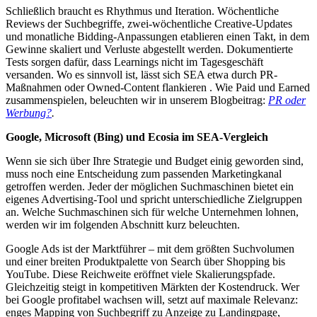
Schließlich braucht es Rhythmus und Iteration. Wöchentliche
Reviews der Suchbegriffe, zwei-wöchentliche Creative-Updates
und monatliche Bidding-Anpassungen etablieren einen Takt, in dem
Gewinne skaliert und Verluste abgestellt werden. Dokumentierte
Tests sorgen dafür, dass Learnings nicht im Tagesgeschäft
versanden. Wo es sinnvoll ist, lässt sich SEA etwa durch PR-
Maßnahmen oder Owned-Content flankieren . Wie Paid und Earned
zusammenspielen, beleuchten wir in unserem Blogbeitrag:
PR oder
Werbung?
.
Google, Microsoft (Bing) und Ecosia im SEA-Vergleich
Wenn sie sich über Ihre Strategie und Budget einig geworden sind,
muss noch eine Entscheidung zum passenden Marketingkanal
getroffen werden. Jeder der möglichen Suchmaschinen bietet ein
eigenes Advertising-Tool und spricht unterschiedliche Zielgruppen
an. Welche Suchmaschinen sich für welche Unternehmen lohnen,
werden wir im folgenden Abschnitt kurz beleuchten.
Google Ads ist der Marktführer – mit dem größten Suchvolumen
und einer breiten Produktpalette von Search über Shopping bis
YouTube. Diese Reichweite eröffnet viele Skalierungspfade.
Gleichzeitig steigt in kompetitiven Märkten der Kostendruck. Wer
bei Google profitabel wachsen will, setzt auf maximale Relevanz:
enges Mapping von Suchbegriff zu Anzeige zu Landingpage,