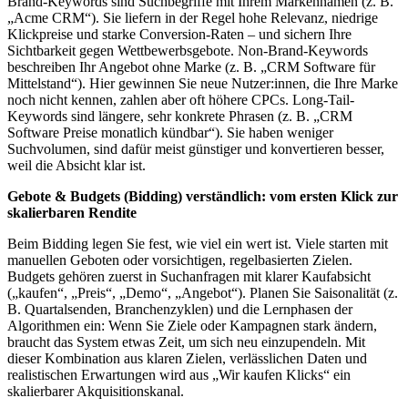
Brand-Keywords sind Suchbegriffe mit Ihrem Markennamen (z. B.
„Acme CRM“). Sie liefern in der Regel hohe Relevanz, niedrige
Klickpreise und starke Conversion-Raten – und sichern Ihre
Sichtbarkeit gegen Wettbewerbsgebote. Non-Brand-Keywords
beschreiben Ihr Angebot ohne Marke (z. B. „CRM Software für
Mittelstand“). Hier gewinnen Sie neue Nutzer:innen, die Ihre Marke
noch nicht kennen, zahlen aber oft höhere CPCs. Long-Tail-
Keywords sind längere, sehr konkrete Phrasen (z. B. „CRM
Software Preise monatlich kündbar“). Sie haben weniger
Suchvolumen, sind dafür meist günstiger und konvertieren besser,
weil die Absicht klar ist.
Gebote & Budgets (Bidding) verständlich: vom ersten Klick zur
skalierbaren Rendite
Beim Bidding legen Sie fest, wie viel ein wert ist. Viele starten mit
manuellen Geboten oder vorsichtigen, regelbasierten Zielen.
Budgets gehören zuerst in Suchanfragen mit klarer Kaufabsicht
(„kaufen“, „Preis“, „Demo“, „Angebot“). Planen Sie Saisonalität (z.
B. Quartalsenden, Branchenzyklen) und die Lernphasen der
Algorithmen ein: Wenn Sie Ziele oder Kampagnen stark ändern,
braucht das System etwas Zeit, um sich neu einzupendeln. Mit
dieser Kombination aus klaren Zielen, verlässlichen Daten und
realistischen Erwartungen wird aus „Wir kaufen Klicks“ ein
skalierbarer Akquisitionskanal.