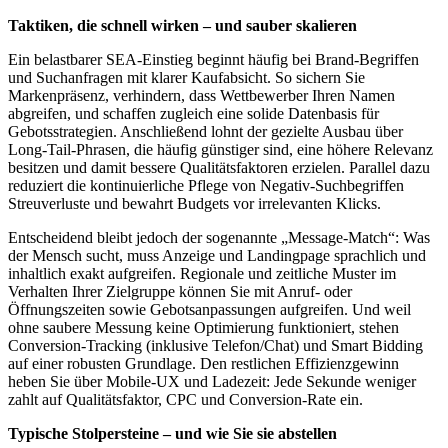
Taktiken, die schnell wirken – und sauber skalieren
Ein belastbarer SEA-Einstieg beginnt häufig bei Brand-Begriffen
und Suchanfragen mit klarer Kaufabsicht. So sichern Sie
Markenpräsenz, verhindern, dass Wettbewerber Ihren Namen
abgreifen, und schaffen zugleich eine solide Datenbasis für
Gebotsstrategien. Anschließend lohnt der gezielte Ausbau über
Long-Tail-Phrasen, die häufig günstiger sind, eine höhere Relevanz
besitzen und damit bessere Qualitätsfaktoren erzielen. Parallel dazu
reduziert die kontinuierliche Pflege von Negativ-Suchbegriffen
Streuverluste und bewahrt Budgets vor irrelevanten Klicks.
Entscheidend bleibt jedoch der sogenannte „Message-Match“: Was
der Mensch sucht, muss Anzeige und Landingpage sprachlich und
inhaltlich exakt aufgreifen. Regionale und zeitliche Muster im
Verhalten Ihrer Zielgruppe können Sie mit Anruf- oder
Öffnungszeiten sowie Gebotsanpassungen aufgreifen. Und weil
ohne saubere Messung keine Optimierung funktioniert, stehen
Conversion-Tracking (inklusive Telefon/Chat) und Smart Bidding
auf einer robusten Grundlage. Den restlichen Effizienzgewinn
heben Sie über Mobile-UX und Ladezeit: Jede Sekunde weniger
zahlt auf Qualitätsfaktor, CPC und Conversion-Rate ein.
Typische Stolpersteine – und wie Sie sie abstellen