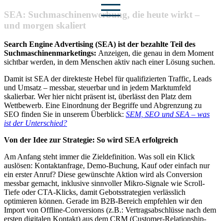
Zum
SEA: Suchmaschinenwerbung, die heute wirkt –
Inhalt
und morgen skaliert
springen
Search Engine Advertising (SEA) ist der bezahlte Teil des
Suchmaschinenmarketings:
Anzeigen, die genau in dem Moment
sichtbar werden, in dem Menschen aktiv nach einer Lösung suchen.
Damit ist SEA der direkteste Hebel für qualifizierten Traffic, Leads
und Umsatz – messbar, steuerbar und in jedem Marktumfeld
skalierbar. Wer hier nicht präsent ist, überlässt den Platz dem
Wettbewerb. Eine Einordnung der Begriffe und Abgrenzung zu
SEO finden Sie in unserem Überblick:
SEM, SEO und SEA – was
ist der Unterschied?
Von der Idee zur Strategie: So wird SEA erfolgreich
Am Anfang steht immer die Zieldefinition. Was soll ein Klick
auslösen: Kontaktanfrage, Demo-Buchung, Kauf oder einfach nur
ein erster Anruf? Diese gewünschte Aktion wird als Conversion
messbar gemacht, inklusive sinnvoller Mikro-Signale wie Scroll-
Tiefe oder CTA-Klicks, damit Gebotsstrategien verlässlich
optimieren können. Gerade im B2B-Bereich empfehlen wir den
Import von Offline-Conversions (z.B.: Vertragsabschlüsse nach dem
ersten digitalen Kontakt) aus dem CRM (Customer-Relationship-