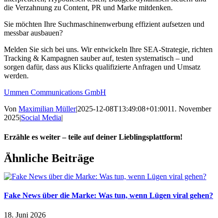
die Verzahnung zu Content, PR und Marke mitdenken.
Sie möchten Ihre Suchmaschinenwerbung effizient aufsetzen und
messbar ausbauen?
Melden Sie sich bei uns. Wir entwickeln Ihre SEA-Strategie, richten
Tracking & Kampagnen sauber auf, testen systematisch – und
sorgen dafür, dass aus Klicks qualifizierte Anfragen und Umsatz
werden.
Ummen Communications GmbH
Von
Maximilian Müller
|
2025-12-08T13:49:08+01:00
11. November
2025
|
Social Media
|
Erzähle es weiter – teile auf deiner Lieblingsplattform!
Facebook
Twitter
Reddit
LinkedIn
WhatsApp
Telegram
Xing
E-
Ähnliche Beiträge
Mail
Fake News über die Marke: Was tun, wenn Lügen viral gehen?
18. Juni 2026