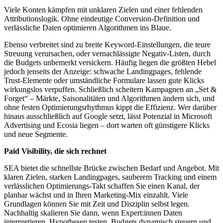
Viele Konten kämpfen mit unklaren Zielen und einer fehlenden
Attributionslogik. Ohne eindeutige Conversion-Definition und
verlässliche Daten optimieren Algorithmen ins Blaue.
Ebenso verbreitet sind zu breite Keyword-Einstellungen, die teure
Streuung verursachen, oder vernachlässigte Negativ-Listen, durch
die Budgets unbemerkt versickern. Häufig liegen die größten Hebel
jedoch jenseits der Anzeige: schwache Landingpages, fehlende
Trust-Elemente oder umständliche Formulare lassen gute Klicks
wirkungslos verpuffen. Schließlich scheitern Kampagnen an „Set &
Forget“ – Märkte, Saisonalitäten und Algorithmen ändern sich, und
ohne festen Optimierungsrhythmus kippt die Effizienz. Wer darüber
hinaus ausschließlich auf Google setzt, lässt Potenzial in Microsoft
Advertising und Ecosia liegen – dort warten oft günstigere Klicks
und neue Segmente.
Paid Visibility, die sich rechnet
SEA bietet die schnellste Brücke zwischen Bedarf und Angebot. Mit
klaren Zielen, starken Landingpages, sauberem Tracking und einem
verlässlichen Optimierungs-Takt schaffen Sie einen Kanal, der
planbar wächst und in Ihren Marketing-Mix einzahlt. Viele
Grundlagen können Sie mit Zeit und Disziplin selbst legen.
Nachhaltig skalieren Sie dann, wenn Expert:innen Daten
interpretieren, Hypothesen testen, Budgets dynamisch steuern und