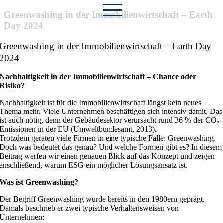
Zum
Greenwashing in der Immobilienwirtschaft – Earth
Inhalt
Day 2024
springen
Greenwashing in der Immobilienwirtschaft – Earth Day
2024
Nachhaltigkeit in der Immobilienwirtschaft – Chance oder
Risiko?
Nachhaltigkeit ist für die Immobilienwirtschaft längst kein neues
Thema mehr. Viele Unternehmen beschäftigen sich intensiv damit. Das
ist auch nötig, denn der Gebäudesektor verursacht rund 36 % der CO₂-
Emissionen in der EU (Umweltbundesamt, 2013).
Trotzdem geraten viele Firmen in eine typische Falle: Greenwashing.
Doch was bedeutet das genau? Und welche Formen gibt es? In diesem
Beitrag werfen wir einen genauen Blick auf das Konzept und zeigen
anschließend, warum ESG ein möglicher Lösungsansatz ist.
Was ist Greenwashing?
Der Begriff Greenwashing wurde bereits in den 1980ern geprägt.
Damals beschrieb er zwei typische Verhaltensweisen von
Unternehmen: