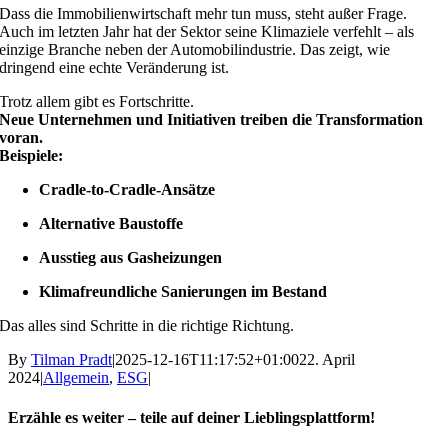
Dass die Immobilienwirtschaft mehr tun muss, steht außer Frage.
Auch im letzten Jahr hat der Sektor seine Klimaziele verfehlt – als
einzige Branche neben der Automobilindustrie. Das zeigt, wie
dringend eine echte Veränderung ist.
Trotz allem gibt es Fortschritte.
Neue Unternehmen und Initiativen treiben die Transformation
voran.
Beispiele:
Cradle-to-Cradle-Ansätze
Alternative Baustoffe
Ausstieg aus Gasheizungen
Klimafreundliche Sanierungen im Bestand
Das alles sind Schritte in die richtige Richtung.
By
Tilman Pradt
|
2025-12-16T11:17:52+01:00
22. April
2024
|
Allgemein
,
ESG
|
Erzähle es weiter – teile auf deiner Lieblingsplattform!